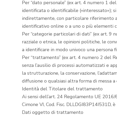
Per “dato personale” (ex art. 4 numero 1 de
identificata o identificabile («interessato»); 
indirettamente, con particolare riferimento a 
identificativo online o a uno o più elementi car
Per “categorie particolari di dati” (ex art.
razziale o etnica, le opinioni politiche, le con
a identificare in modo univoco una persona fis
Per “trattamento” (ex art. 4 numero 2 del R
senza l’ausilio di processi automatizzati e app
la strutturazione, la conservazione, l’adattam
diffusione o qualsiasi altra forma di messa a d
Identità del Titolare del trattamento
Ai sensi dell’art. 24 Regolamento UE 2016/67
Cimone VI, Cod. Fisc. DLLDGI83P14I531D, è i
Dati oggetto di trattamento