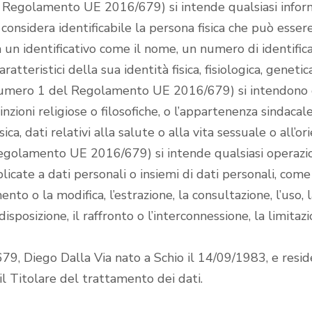
l Regolamento UE 2016/679) si intende qualsiasi infor
si considera identificabile la persona fisica che può esse
un identificativo come il nome, un numero di identificazi
atteristici della sua identità fisica, fisiologica, genetic
 9 numero 1 del Regolamento UE 2016/679) si intendono qu
vinzioni religiose o filosofiche, o l’appartenenza sindacal
ica, dati relativi alla salute o alla vita sessuale o all
egolamento UE 2016/679) si intende qualsiasi operazio
licate a dati personali o insiemi di dati personali, come l
ento o la modifica, l’estrazione, la consultazione, l’us
isposizione, il raffronto o l’interconnessione, la limitazi
9, Diego Dalla Via nato a Schio il 14/09/1983, e reside
l Titolare del trattamento dei dati.